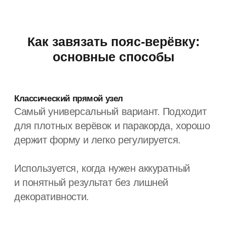
временный тренд. Это универсальный
аксессуар, который работает в разных
стилях и сценариях, если понимать, как и с
чем его носить.
Он не требует строгих правил, но
благодарен к вниманию к деталям: длине,
узлу, материалу и контексту. А дальше —
всё зависит от того, как вы встроите его в
собственный ритм жизни.
FAQ
Можно ли заменить кожаный ремень поясом-
верёвкой?
Да, особенно в casual и smart-casual
образах. Верёвочный пояс даёт более
расслабленный эффект и при этом
остаётся функциональным.
Какой длины должен быть пояс-верёвка для
двойной обмотки?