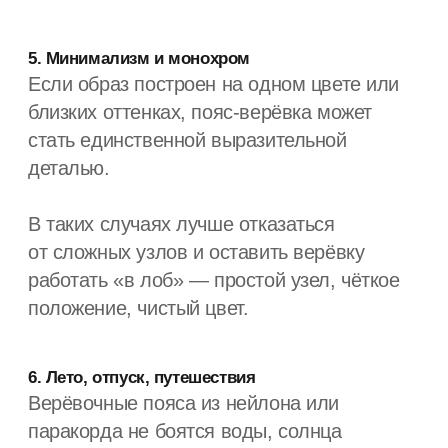
Материал имеет значение:
на что обратить внимание
При выборе пояса-верёвки важно
учитывать не только цвет, но и материал.
Наиболее практичные варианты:
паракорд — прочный нейлоновый шнур,
устойчивый к износу
нейлоновые верёвки — лёгкие, хорошо
держат цвет
плотные синтетические шнуры —
подходят для города и путешествий
Именно поэтому в качестве примера часто
приводят изделия вроде Naughty Knotty —
там используются плотные верёвки
и продумана длина, что упрощает
стилизацию. Но сам принцип работает для
любого качественного пояса-верёвки.