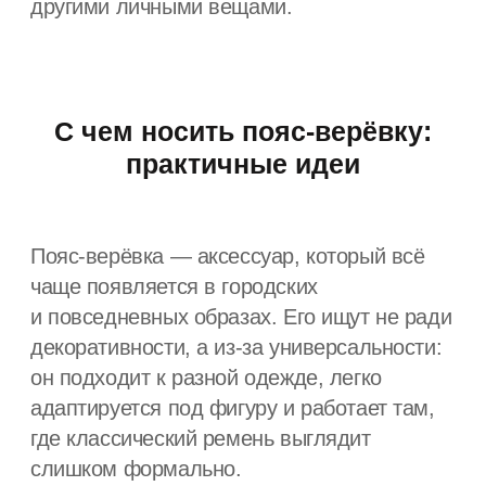
верёвку — короткие варианты
могут потеряться на фоне плотной
ткани.
2. Спортивный и городской casual
Пояс-верёвка органично смотрится с карго-
брюками, худи, лонгсливами, кроссовками.
Здесь он воспринимается не как
украшение, а как функциональная деталь.
Если одежда выдержана в спокойных
цветах, верёвочный пояс может стать
акцентом. Если образ уже активный —
лучше выбирать нейтральный оттенок
и простой узел.
3. Пояс-верёвка на платье и тунике
Верёвочный пояс на платье — один
из самых частых запросов.
Он особенно хорошо работает с:
платьями-рубашками
оверсайз-платьями