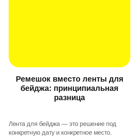
сохраняет функциональность после
мероприятия.
После ивента бейдж можно снять, а
ремешок продолжает использоваться — с
телефоном, ключами, картами или
другими личными вещами.
С чем носить пояс-верёвку:
практичные идеи
Пояс-верёвка — аксессуар, который всё
чаще появляется в городских
и повседневных образах. Его ищут не ради
декоративности, а из-за универсальности:
он подходит к разной одежде, легко
адаптируется под фигуру и работает там,
где классический ремень выглядит
слишком формально.