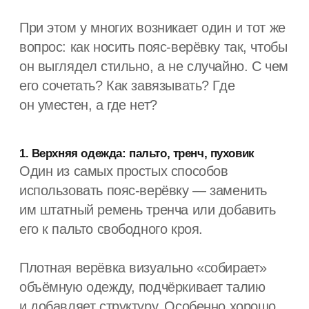
туниками и свободными сарафанами
Задача пояса здесь — не «перетянуть»,
а обозначить форму. Узел можно сместить
в сторону или оставить свободные концы,
чтобы сохранить лёгкость образа.
Таблица: как подобрать пояс-верёвку под тип
одежды
Тип
Рекомендуемый
Визуальный
одежды
вариант пояса
эффект
Платье-
Средняя длина,
Подчёркнутая
рубашка
контраст
талия
Оверсайз-
Длинный пояс
Контроль
платье
объёма
Туника
Яркий цвет
Акцент и