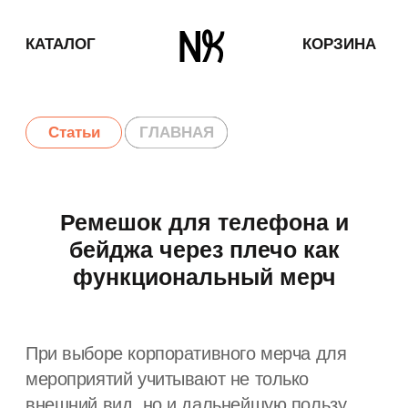
КАТАЛОГ
КОРЗИНА
ГЛАВНАЯ
Статьи
ГЛАВНАЯ
Ремешок для телефона и
бейджа через плечо как
функциональный мерч
При выборе корпоративного мерча для
мероприятий учитывают не только
внешний вид, но и дальнейшую пользу
аксессуара — это современный подход.
Ремешок для телефона и бейджа через
плечо относится к универсальным
форматам: он подходит для ивентов и
остаётся востребованным в повседневном
использовании.