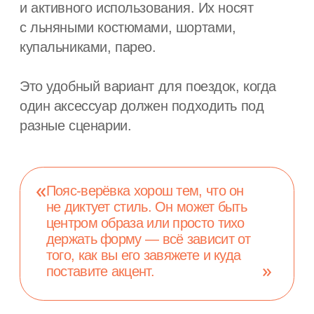
Как ухаживать
за поясом-верёвкой
Стирка
Большинство нейлоновых и паракордовых
поясов можно стирать в машинке (до 60
°C).
Сушка
Материал не теряет форму и цвет.
Хранение
Материал не теряет форму и цвет.
Как ухаживать
за поясом-верёвкой
Пояс-верёвка — это не экзотика и не