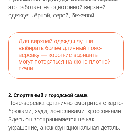
динамика
4. Smart-casual: пиджаки и джинсы
В smart-casual пояс-верёвка работает как
«разрядка» образа. Его надевают поверх
пиджака или используют вместо ремня
с джинсами.
Это приём для тех, кто хочет уйти
от слишком строгого вида, но сохранить
аккуратность. Особенно хорошо работает
в монохромных комплектах.
5. Минимализм и монохром
Если образ построен на одном цвете или
близких оттенках, пояс-верёвка может
стать единственной выразительной
деталью.
В таких случаях лучше отказаться
от сложных узлов и оставить верёвку