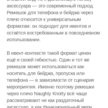
В ивент-контексте такой формат ценен
ещё и своей гибкостью. Один и тот же
ремешок может использоваться как
носитель для бейджа, пропуска или
телефона — в зависимости от сценария
мероприятия. Именно поэтому ремешки
через плечо Naughty Knotty всё чаще
рассматривают не как раздаточный
аксессуар, а как функциональный мерч,
рассчитанный на использование и после
события.
Почему формат через плечо оказался удобным
для мероприятий
На конференциях, форумах и
корпоративных событиях у участников
всегда одни и те же потребности: бейдж
должен быть виден, руки — свободны,
личные вещи — под контролем. Аксессуар
не должен мешать движению и не должен
ощущаться как временный элемент.