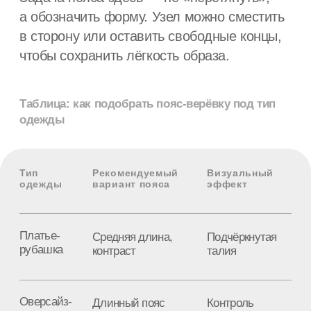
Как завязать пояс-верёвку:
основные способы
Классический прямой узел
Самый универсальный вариант. Подходит
для плотных верёвок и паракорда, хорошо
держит форму и легко регулируется.
Используется, когда нужен аккуратный
и понятный результат без лишней
декоративности.
Двойная обмотка
Подходит для длинных поясов. Верёвка
дважды оборачивается вокруг талии, узел
фиксируется сбоку или спереди.
Такой способ создаёт более плотную
посадку и подчёркивает фактуру