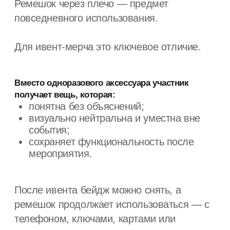
При этом у многих возникает один и тот же
вопрос: как носить пояс-верёвку так, чтобы
он выглядел стильно, а не случайно. С чем
его сочетать? Как завязывать? Где
он уместен, а где нет?
1. Верхняя одежда: пальто, тренч, пуховик
Один из самых простых способов
использовать пояс-верёвку — заменить
им штатный ремень тренча или добавить
его к пальто свободного кроя.
Плотная верёвка визуально «собирает»
объёмную одежду, подчёркивает талию
и добавляет структуру. Особенно хорошо
это работает на однотонной верхней
одежде: чёрной, серой, бежевой.
Для верхней одежды лучше
выбирать более длинный пояс-