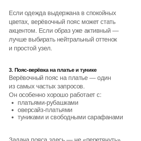
работать «в лоб» — простой узел, чёткое
положение, чистый цвет.
6. Лето, отпуск, путешествия
Верёвочные пояса из нейлона или
паракорда не боятся воды, солнца
и активного использования. Их носят
с льняными костюмами, шортами,
купальниками, парео.
Это удобный вариант для поездок, когда
один аксессуар должен подходить под
разные сценарии.
Пояс-верёвка хорош тем, что он
не диктует стиль. Он может быть
центром образа или просто тихо
держать форму — всё зависит от
того, как вы его завяжете и куда
поставите акцент.