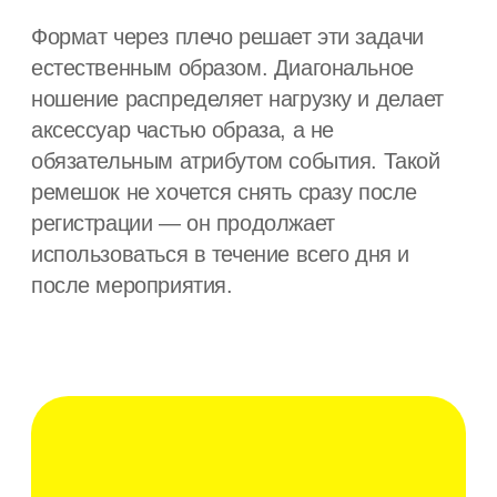
Ремешок вместо ленты для
бейджа: принципиальная
разница
Лента для бейджа — это решение под
конкретную дату и конкретное место.
Ремешок через плечо — предмет
повседневного использования.
Для ивент-мерча это ключевое отличие.
Вместо одноразового аксессуара участник
получает вещь, которая:
понятна без объяснений;
визуально нейтральна и уместна вне
события;