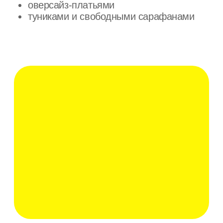
НЕЛЬЗЯГРАММ
NAUGHTY.KNOTTY@YA.RU
+7-906-О55-28-31
ФИЗИЧЕСКОЕ ЛИЦО, ПЛАТЕЛЬЩИК
НАЛОГА НА ПРОФЕССИОНАЛЬНЫЙ
ДОХОД МАЙОРОВА АННА
ВЛАДИМИРОВНА, ИНН 771 977 976 844
© naughty knotty 2025