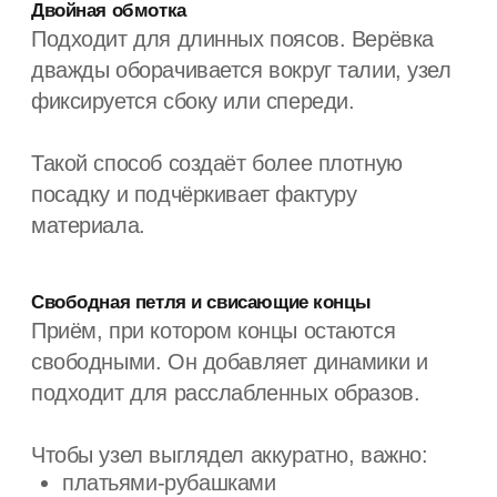
Обычно от 2–2,5 метра, чтобы концы могли
свободно свисать.
Подходит ли пояс-верёвка для офиса?
Да, если дресс-код не строгий. Его часто
носят поверх пиджака или с классической
рубашкой.
Как ухаживать за яркой верёвкой, чтобы она не
выцветала?
Нейлон и паракорд устойчивы к солнцу
и влаге, допускается машинная стирка.
ПОЛИТИКА КОНФИДЕНЦИАЛЬНОСТИ
ПУБЛИЧНАЯ ОФЕРТА
ДОСТАВКА И ОПЛАТА
РАССЫЛКИ
ВОЗВРАТ
ТЕЛЕГРАМ