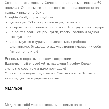
Хочешь — тяни машину. Хочешь — стирай в машинке на 60
градусах. Он не выцветает, не сечётся, не распадается на
тряпку и никого не боится.
Naughty Knotty паракорд 6 мм:
держит до 750 кг на разрыв — да, серьёзно
из прочной нейлоновой оболочки и 15 сердечников внутри
не боится влаги, стирки, грязи, краски, солнца и адской
эксплуатации
используется в туризме, спасательных работах,
альпинизме, бушкрафте и… укращении украшении себя
(ну вы поняли 😉)
Его нельзя порвать в плохом настроении.
Единственный способ убить паракорд Naughty Knotty —
сжечь (не советуем и даже порицаем)
Это не стилизация под «такое». Это оно и есть. Только с
вайбом, цветом и дерзким стилем.
МЕДАЛЬОН
Медальон-вайб можно повесить не только на пояс: