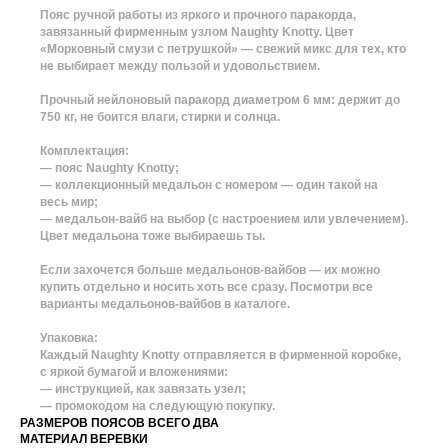
Пояс ручной работы из яркого и прочного паракорда,
завязанный фирменным узлом Naughty Knotty. Цвет
«Морковный смузи с петрушкой» — свежий микс для тех, кто
не выбирает между пользой и удовольствием.
Прочный нейлоновый паракорд диаметром 6 мм: держит до
750 кг, не боится влаги, стирки и солнца.
Комплектация:
— пояс Naughty Knotty;
— коллекционный медальон с номером — один такой на
весь мир;
— медальон-вайб на выбор (с настроением или увлечением).
Цвет медальона тоже выбираешь ты.
Если захочется больше медальонов-вайбов — их можно
купить отдельно и носить хоть все сразу. Посмотри все
варианты медальонов-вайбов в каталоге.
Упаковка:
Каждый Naughty Knotty отправляется в фирменной коробке,
с яркой бумагой и вложениями:
— инструкцией, как завязать узел;
— промокодом на следующую покупку.
РАЗМЕРОВ ПОЯСОВ ВСЕГО ДВА
МАТЕРИАЛ ВЕРЕВКИ