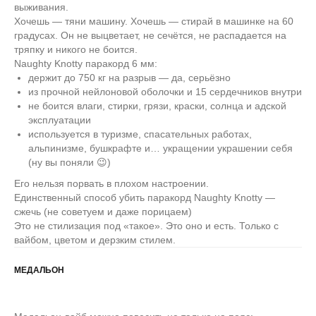
выживания.
Хочешь — тяни машину. Хочешь — стирай в машинке на 60
градусах. Он не выцветает, не сечётся, не распадается на
тряпку и никого не боится.
Naughty Knotty паракорд 6 мм:
держит до 750 кг на разрыв — да, серьёзно
из прочной нейлоновой оболочки и 15 сердечников внутри
не боится влаги, стирки, грязи, краски, солнца и адской
эксплуатации
используется в туризме, спасательных работах,
альпинизме, бушкрафте и… укращении украшении себя
(ну вы поняли 😉)
Его нельзя порвать в плохом настроении.
Единственный способ убить паракорд Naughty Knotty —
сжечь (не советуем и даже порицаем)
Это не стилизация под «такое». Это оно и есть. Только с
вайбом, цветом и дерзким стилем.
МЕДАЛЬОН