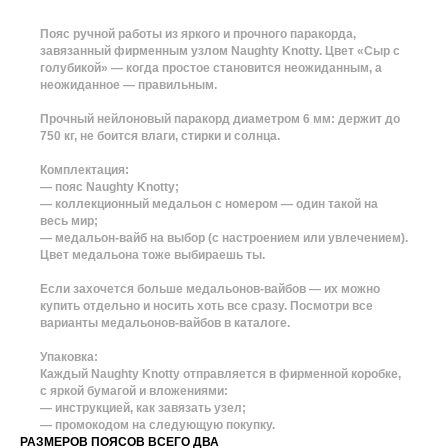
Пояс ручной работы из яркого и прочного паракорда,
завязанный фирменным узлом Naughty Knotty. Цвет «Сыр с
голубикой» — когда простое становится неожиданным, а
неожиданное — правильным.
Прочный нейлоновый паракорд диаметром 6 мм: держит до
750 кг, не боится влаги, стирки и солнца.
Комплектация:
— пояс Naughty Knotty;
— коллекционный медальон с номером — один такой на
весь мир;
— медальон-вайб на выбор (с настроением или увлечением).
Цвет медальона тоже выбираешь ты.
Если захочется больше медальонов-вайбов — их можно
купить отдельно и носить хоть все сразу. Посмотри все
варианты медальонов-вайбов в каталоге.
Упаковка:
Каждый Naughty Knotty отправляется в фирменной коробке,
с яркой бумагой и вложениями:
— инструкцией, как завязать узел;
— промокодом на следующую покупку.
РАЗМЕРОВ ПОЯСОВ ВСЕГО ДВА